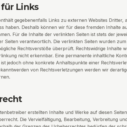
für Links
thält gegebenenfalls Links zu externen Websites Dritter, a
uss haben. Deshalb können wir für diese fremden Inhalte a
n. Für die Inhalte der verlinkten Seiten ist stets der jewei
er Seiten verantwortlich. Die verlinkten Seiten wurden zum
ögliche Rechtsverstöße überprüft. Rechtswidrige Inhalte 
rlinkung nicht erkennbar. Eine permanente inhaltliche Kontr
n ist jedoch ohne konkrete Anhaltspunkte einer Rechtsverle
ekanntwerden von Rechtsverletzungen werden wir derartig
rnen.
recht
itenbetreiber erstellten Inhalte und Werke auf diesen Seite
rrecht. Die Vervielfältigung, Bearbeitung, Verbreitung und
rhalb der Grenzen des Urheberrechtes bedürfen der schri