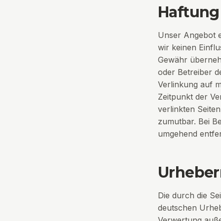
Haftung 
Unser Angebot en
wir keinen Einfl
Gewähr übernehme
oder Betreiber d
Verlinkung auf m
Zeitpunkt der Ve
verlinkten Seite
zumutbar. Bei B
umgehend entfe
Urheber
Die durch die Se
deutschen Urhebe
Verwertung auße