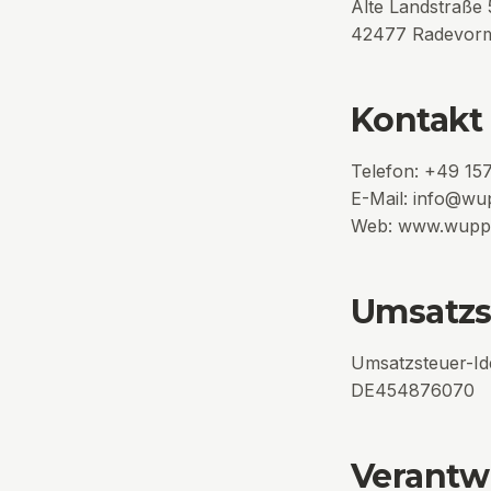
Alte Landstraße 
42477
Radevor
Kontakt
Telefon:
+49 157
E-Mail:
info@wup
Web:
www.wuppe
Umsatzs
Umsatzsteuer-Id
DE454876070
Verantwo