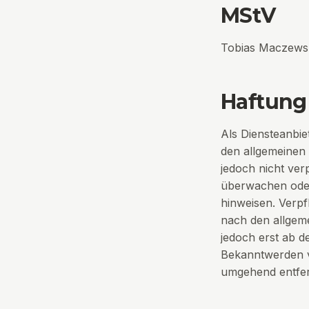
MStV
Tobias Maczews
Haftung 
Als Diensteanbie
den allgemeinen 
jedoch nicht ver
überwachen oder 
hinweisen. Verp
nach den allgeme
jedoch erst ab d
Bekanntwerden v
umgehend entfe