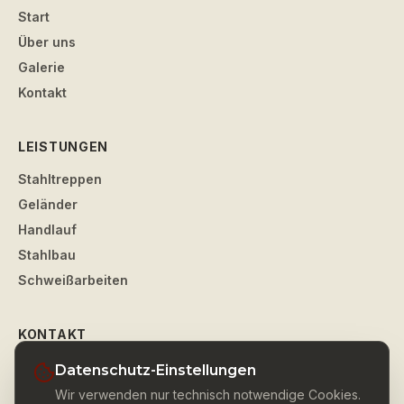
Start
Über uns
Galerie
Kontakt
LEISTUNGEN
Stahltreppen
Geländer
Handlauf
Stahlbau
Schweißarbeiten
KONTAKT
Wupperstahl
–
Tobias Maczewski
Datenschutz-Einstellungen
Alte Landstraße 51
Wir verwenden nur technisch notwendige Cookies.
42477
Radevormwald