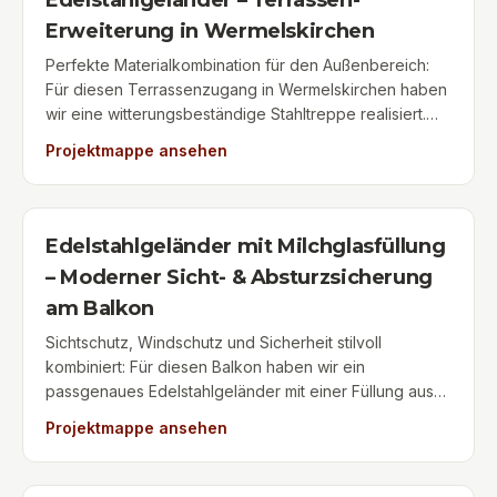
Ärmel oder Taschen am Geländer hängen bleiben – ein
Erweiterung in Wermelskirchen
wichtiges Plus für Ergonomie und alltägliche Sicherheit.
Perfekte Materialkombination für den Außenbereich:
Für diesen Terrassenzugang in Wermelskirchen haben
wir eine witterungsbeständige Stahltreppe realisiert.
Die feuerverzinkte Stahlkonstruktion kombiniert
Projektmappe ansehen
Langlebigkeit mit wohnlicher Optik durch warm
anmutende Holzstufen. Als Absturzsicherung dient ein
maßgefertigtes Edelstahlgeländer mit Kniegurt und
ergonomischem Handlauf, das sich über die Treppe
Edelstahlgeländer mit Milchglasfüllung
bis auf die Terrasse erstreckt. Besondere Detaillösung:
– Moderner Sicht- & Absturzsicherung
Um den neuen Handlauf perfekt in die bestehende
am Balkon
Terrassenstruktur zu integrieren, haben wir
spezialangefertigte Edelstahl-Handlaufhalter
Sichtschutz, Windschutz und Sicherheit stilvoll
konstruiert und präzise auf den bereits vorhandenen
kombiniert: Für diesen Balkon haben wir ein
Holzpfosten montiert. Eine individuelle
passgenaues Edelstahlgeländer mit einer Füllung aus
Sonderanfertigung aus Meisterhand für
mattem Milchglas (VSG-Sicherheitsglas) gefertigt und
Projektmappe ansehen
Wermelskirchen & Umgebung.
montiert. Die transluzenten Glasfelder schützen
zuverlässig vor neugierigen Blicken und Wind, lassen
aber gleichzeitig maximales Tageslicht auf den Balkon.