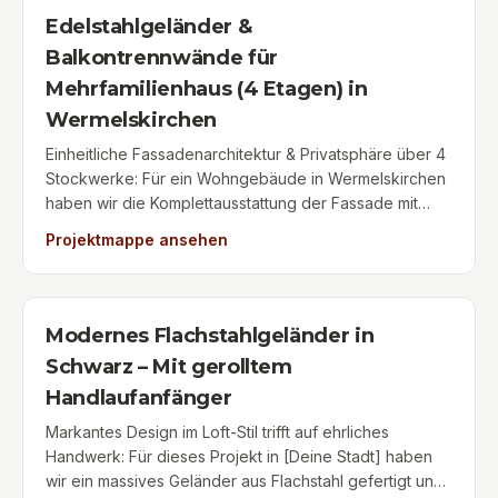
In Kombination mit der pflegeleichten,
Edelstahlgeländer &
korrosionsbeständigen Edelstahlkonstruktion entsteht
Balkontrennwände für
eine moderne, elegante Optik, die das Gebäude
Mehrfamilienhaus (4 Etagen) in
optisch aufwertet und dauerhaft wetterfest ist.
Wermelskirchen
Einheitliche Fassadenarchitektur & Privatsphäre über 4
Stockwerke: Für ein Wohngebäude in Wermelskirchen
haben wir die Komplettausstattung der Fassade mit
maßgefertigten Edelstahlgeländern übernommen. Das
Projektmappe ansehen
Projekt umfasste die Fertigung und Montage von
modernen Absturzsicherungen mit waagerechten
Traversen für insgesamt vier Etagen. Durchdachte
Raumtrennung für geteilte Balkone: Auf den doppelt
Modernes Flachstahlgeländer in
genutzten Etagen wurden integrierte
Schwarz – Mit gerolltem
Balkontrennwände mit matten Milchglasscheiben (VSG-
Handlaufanfänger
Sicherheitsglas) installiert. Diese lichtdurchlässigen
Raumtrenner bieten den Bewohnern optimalen
Markantes Design im Loft-Stil trifft auf ehrliches
Sichtschutz und Windschutz, ohne den Lichteinfall
Handwerk: Für dieses Projekt in [Deine Stadt] haben
einzuschränken. Die korrosionsbeständige
wir ein massives Geländer aus Flachstahl gefertigt und
Edelstahlkonstruktion verleiht der gesamten