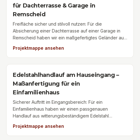
für Dachterrasse & Garage in
Trittsicherheit bieten und besonders pflegeleicht sind.
Ein modernes Flachstahlgeländer rundet die
Remscheid
Konstruktion optisch ab und sorgt für eine klare,
Freifläche sicher und stilvoll nutzen: Für die
architektonische Linie an der Fassade. Eine langlebige
Absicherung einer Dachterrasse auf einer Garage in
und wertsteigernde Lösung für die Umnutzung,
Remscheid haben wir ein maßgefertigtes Geländer aus
Vermietung oder Aufteilung von Wohnraum in
hochwertigem, witterungsbeständigem Edelstahl
Wipperfürth & Umgebung.
Projektmappe ansehen
gefertigt und montiert. Die waagerechten Traversen
(Edelstahl-Füllstäbe) verleihen dem Geländer eine
leichte, geradlinige Optik und sorgen dafür, dass der
freie Blick ins Grüne erhalten bleibt. Die robuste
Edelstahlhandlauf am Hauseingang –
Edelstahlkonstruktion ist absolut rostfrei, pflegeleicht
Maßanfertigung für ein
und garantiert maximale Sicherheit als
Einfamilienhaus
Absturzsicherung – eine elegante und langlebige
Aufwertung für Terrasse und Gebäude in Remscheid &
Sicherer Auftritt im Eingangsbereich: Für ein
Umgebung.
Einfamilienhaus haben wir einen passgenauen
Handlauf aus witterungsbeständigem Edelstahl
gefertigt und im Außenbereich montiert. Die Pfosten
Projektmappe ansehen
wurden direkt auf den Stufen der Eingangstreppe
verankert. Durch den Einsatz von Edelstahl-Hutmuttern