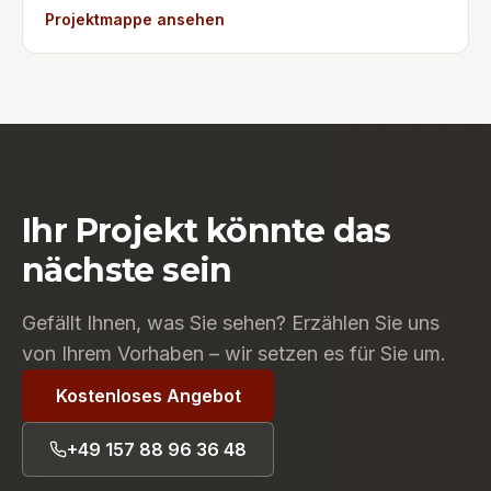
mit einer hochwertigen, matten Pulverbeschichtung in
Projektmappe ansehen
Wohnanlage ein zeitloses, hochwertiges
Schwarz [RAL 9005] veredelt. Das optische und
Erscheinungsbild und garantiert minimale
haptische Highlight ist der formschön gerollte
Wartungskosten für den Eigentümer in Wermelskirchen.
Handlaufanfänger: Die klassische Handlauf-Schnecke
verbindet traditionelle Metallbaukunst mit einer klaren,
modernen Formensprache im Industrial-Look. Die
kratzfeste Beschichtung schützt den Stahl dauerhaft
vor Korrosion und macht das Geländer zu einem
langlebigen Blickfang auf der Treppe.
Ihr Projekt könnte das
nächste sein
Gefällt Ihnen, was Sie sehen? Erzählen Sie uns
von Ihrem Vorhaben – wir setzen es für Sie um.
Kostenloses Angebot
+49 157 88 96 36 48