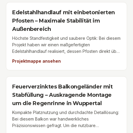
entsteht eine optisch extrem saubere Verschraubung
ohne scharfe Kanten – langlebig, pflegeleicht und eine
Edelstahlhandlauf mit einbetonierten
elegante Aufwertung für den privaten Hauseingang.
Pfosten – Maximale Stabilität im
Außenbereich
Höchste Standfestigkeit und saubere Optik: Bei diesem
Projekt haben wir einen maßgefertigten
Edelstahlhandlauf realisiert, dessen Pfosten direkt über
Punktfundamente im Boden einbetoniert wurden. Diese
Projektmappe ansehen
Montageart bietet extrem hohe Stabilität – ideal für
Außentreppen, Gartenwege oder Hanglagen. Durch
den Verzicht auf sichtbare Bodenflansche entsteht ein
besonders geradliniges, modernes Erscheinungsbild,
Feuerverzinktes Balkongeländer mit
das dauerhaft witterungsbeständig und wartungsfrei ist.
Stabfüllung – Auskragende Montage
um die Regenrinne in Wuppertal
Kompakte Platznutzung und durchdachte Detaillösung:
Bei diesem Balkon war handwerkliches
Präzisionswissen gefragt. Um die nutzbare
Balkonfläche maximal zu erhalten und die verlaufende