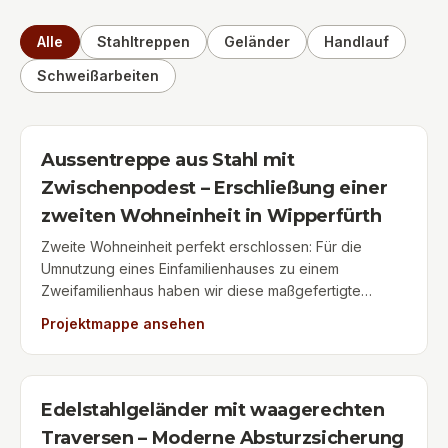
Alle
Stahltreppen
Geländer
Handlauf
Schweißarbeiten
Aussentreppe aus Stahl mit
Zwischenpodest – Erschließung einer
zweiten Wohneinheit in Wipperfürth
Zweite Wohneinheit perfekt erschlossen: Für die
Umnutzung eines Einfamilienhauses zu einem
Zweifamilienhaus haben wir diese maßgefertigte
Wange-Außentreppe aus Stahl mit integriertem
Projektmappe ansehen
Zwischenpodest gefertigt und montiert. Die
feuerverzinkte Stahltreppe dient als stabiler, separater
Zugang zum Obergeschoss und erfüllt alle Vorgaben
an Statik und Sicherheit. Ausgewählt wurden
Edelstahlgeländer mit waagerechten
rutschhemmende Gitterrost-Stufen und Podestbeläge,
Traversen – Moderne Absturzsicherung
die auch bei Regen und Schnee maximale